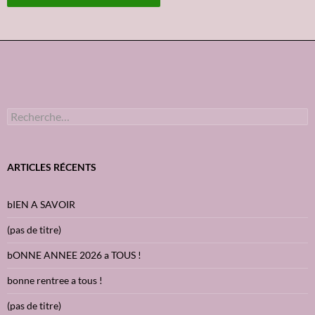
R
e
c
h
e
ARTICLES RÉCENTS
r
c
h
bIEN A SAVOIR
e
r
(pas de titre)
:
bONNE ANNEE 2026 a TOUS !
bonne rentree a tous !
(pas de titre)