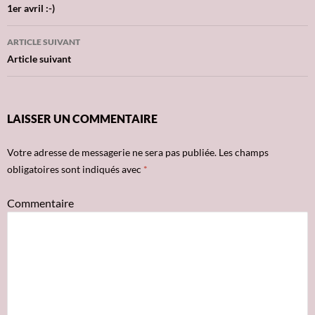
Navigation
1er avril :-)
des
ARTICLE SUIVANT
articles
Article suivant
LAISSER UN COMMENTAIRE
Votre adresse de messagerie ne sera pas publiée.
Les champs
obligatoires sont indiqués avec
*
Commentaire