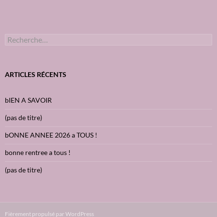
R
e
c
h
e
ARTICLES RÉCENTS
r
c
h
bIEN A SAVOIR
e
r
(pas de titre)
:
bONNE ANNEE 2026 a TOUS !
bonne rentree a tous !
(pas de titre)
Fièrement propulsé par WordPress