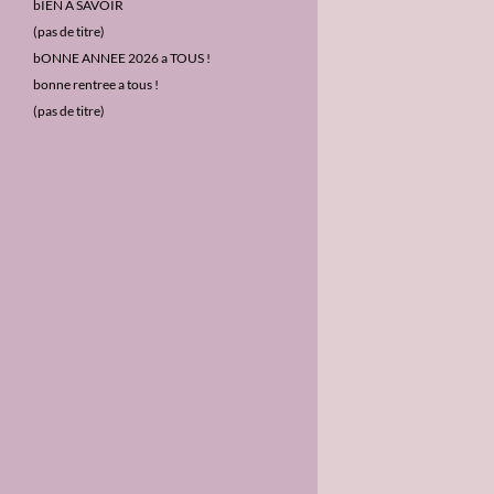
c
bIEN A SAVOIR
h
(pas de titre)
e
bONNE ANNEE 2026 a TOUS !
r
bonne rentree a tous !
:
(pas de titre)