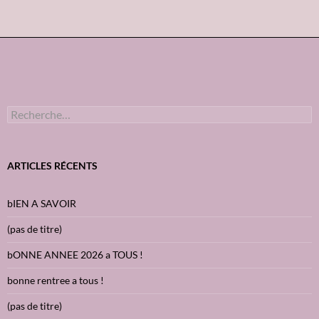
R
e
c
h
e
ARTICLES RÉCENTS
r
c
h
bIEN A SAVOIR
e
r
(pas de titre)
:
bONNE ANNEE 2026 a TOUS !
bonne rentree a tous !
(pas de titre)