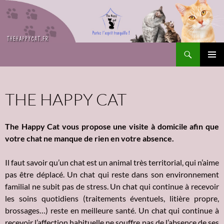
Recherche
The Happy Cat
ALLER
Me
AU
CONTENU
prin
THE HAPPY CAT
The Happy Cat vous propose une visite à domicile afin que
votre chat ne manque de rien en votre absence.
Il faut savoir qu’un chat est un animal très territorial, qui n’aime
pas être déplacé. Un chat qui reste dans son environnement
familial ne subit pas de stress. Un chat qui continue à recevoir
les soins quotidiens (traitements éventuels, litière propre,
brossages…) reste en meilleure santé. Un chat qui continue à
recevoir l’affection habituelle ne souffre pas de l’absence de ses