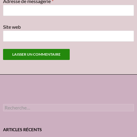
Adresse de messagerie
*
Site web
R
e
c
h
e
ARTICLES RÉCENTS
r