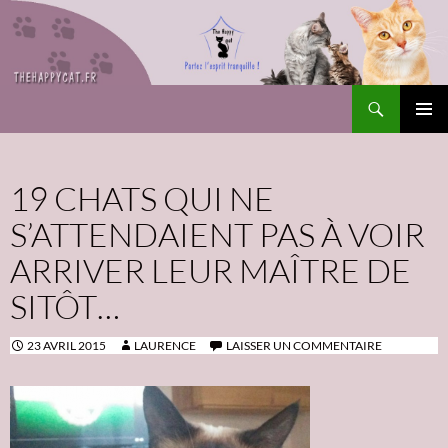
Recherche
The Happy Cat
ALLER
Me
AU
CONTENU
prin
19 CHATS QUI NE
S’ATTENDAIENT PAS À VOIR
ARRIVER LEUR MAÎTRE DE
SITÔT…
23 AVRIL 2015
LAURENCE
LAISSER UN COMMENTAIRE