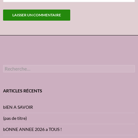
R
e
c
h
e
ARTICLES RÉCENTS
r
c
h
bIEN A SAVOIR
e
r
(pas de titre)
:
bONNE ANNEE 2026 a TOUS !