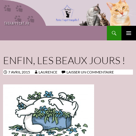
Recherche
The Happy Cat
ALLER
Me
AU
CONTENU
prin
ENFIN, LES BEAUX JOURS !
7 AVRIL 2015
LAURENCE
LAISSER UN COMMENTAIRE