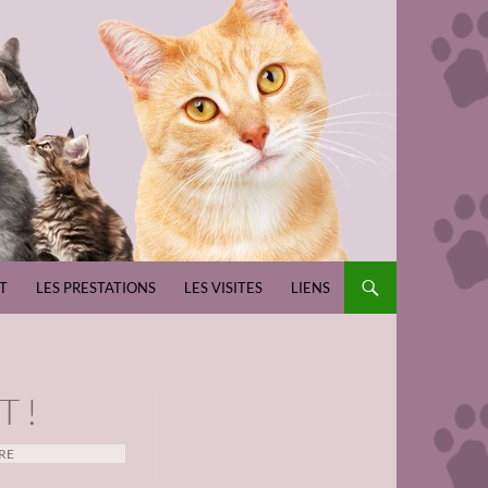
T
LES PRESTATIONS
LES VISITES
LIENS
T !
RE