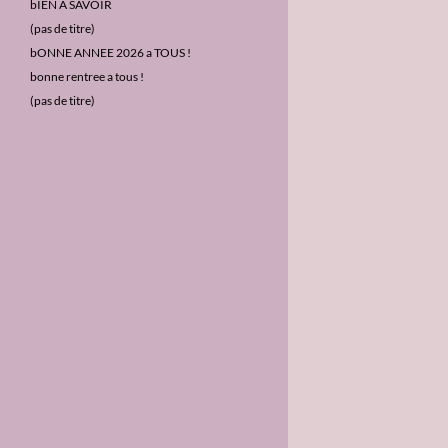
c
bIEN A SAVOIR
h
(pas de titre)
e
bONNE ANNEE 2026 a TOUS !
r
bonne rentree a tous !
:
(pas de titre)