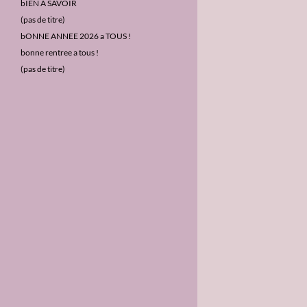
c
bIEN A SAVOIR
h
(pas de titre)
e
bONNE ANNEE 2026 a TOUS !
r
bonne rentree a tous !
:
(pas de titre)