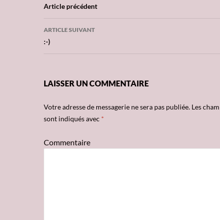
Navigation
Article précédent
des
ARTICLE SUIVANT
articles
:-)
LAISSER UN COMMENTAIRE
Votre adresse de messagerie ne sera pas publiée.
Les champ
sont indiqués avec
*
Commentaire