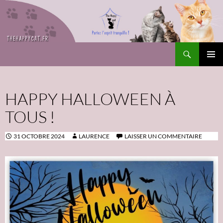
Recherche
The Happy Cat
ALLER
Me
AU
CONTENU
prin
HAPPY HALLOWEEN À
TOUS !
31 OCTOBRE 2024
LAURENCE
LAISSER UN COMMENTAIRE