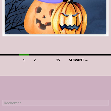
1
2
…
29
SUIVANT →
Navigation
des
articles
R
e
c